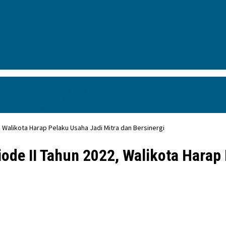
aram Resmi Dilantik
335 Lods Milik Pedagang Pasar PND Terancam Disegel,
ya
Bupati Luwu Utara Audiensi Bersama Mahasiswa Luwu Raya di Yogyakart
rsama Alumni PWK
 Walikota Harap Pelaku Usaha Jadi Mitra dan Bersinergi
ode II Tahun 2022, Walikota Harap