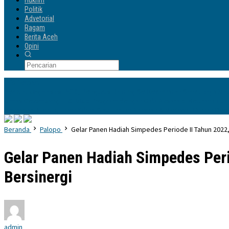
Hukrim
Politik
Advetorial
Ragam
Berita Aceh
Opini
Info Terbaru
Perkuat Organisasi PGRI, Pengurus Ranting Se-Kecamatan Sandubaya Mat
Unhas Gelombang 116 Tutup Program dengan Gala Aksara di Kelurahan Ja
Makassar Dilantik, Ilham Yahya Siap Emban Amanah & Merawat Rumah Be
Beranda
Palopo
Gelar Panen Hadiah Simpedes Periode II Tahun 2022,
Gelar Panen Hadiah Simpedes Peri
Bersinergi
admin