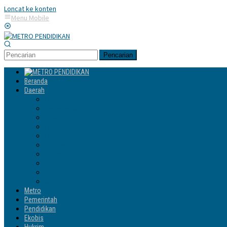
Loncat ke konten
Menu Mobile
Pencarian
Beranda
Daerah
Enrekang
Jeneponto
Luwu
Luwu Timur
Luwu Utara
Makassar
Palopo
Sinjai
Tator
Wajo
Metro
Pemerintah
Pendidikan
Ekobis