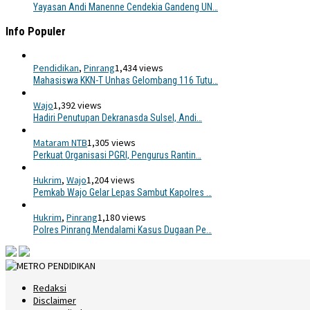
Yayasan Andi Manenne Cendekia Gandeng UN…
Info Populer
Pendidikan
,
Pinrang
1,434 views
Mahasiswa KKN-T Unhas Gelombang 116 Tutu…
Wajo
1,392 views
Hadiri Penutupan Dekranasda Sulsel, Andi…
Mataram NTB
1,305 views
Perkuat Organisasi PGRI, Pengurus Rantin…
Hukrim
,
Wajo
1,204 views
Pemkab Wajo Gelar Lepas Sambut Kapolres …
Hukrim
,
Pinrang
1,180 views
Polres Pinrang Mendalami Kasus Dugaan Pe…
Redaksi
Disclaimer