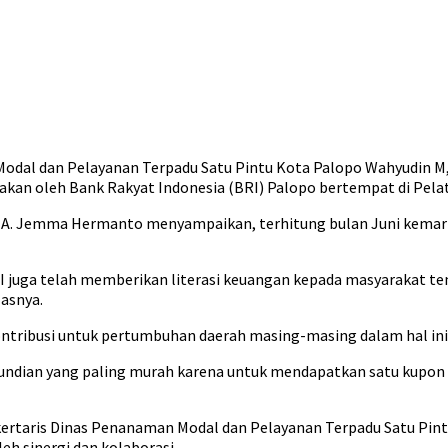
Modal dan Pelayanan Terpadu Satu Pintu Kota Palopo Wahyudin M,
akan oleh Bank Rakyat Indonesia (BRI) Palopo bertempat di Pelat
A. Jemma Hermanto menyampaikan, terhitung bulan Juni kemarin 
 juga telah memberikan literasi keuangan kepada masyarakat tent
lasnya.
kontribusi untuk pertumbuhan daerah masing-masing dalam hal in
 undian yang paling murah karena untuk mendapatkan satu kupon
Sekertaris Dinas Penanaman Modal dan Pelayanan Terpadu Satu P
eh sinergi dan kolaborasi.