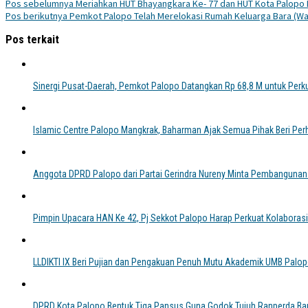
Pos sebelumnya
Meriahkan HUT Bhayangkara Ke- 77 dan HUT Kota Palopo 
Pos berikutnya
Pemkot Palopo Telah Merelokasi Rumah Keluarga Bara (W
Pos terkait
Sinergi Pusat-Daerah, Pemkot Palopo Datangkan Rp 68,8 M untuk Perk
Islamic Centre Palopo Mangkrak, Baharman Ajak Semua Pihak Beri Per
Anggota DPRD Palopo dari Partai Gerindra Nureny Minta Pembangunan 
Pimpin Upacara HAN Ke 42, Pj Sekkot Palopo Harap Perkuat Kolabora
LLDIKTI IX Beri Pujian dan Pengakuan Penuh Mutu Akademik UMB Palop
DPRD Kota Palopo Bentuk Tiga Pansus Guna Godok Tujuh Ranperda Ba