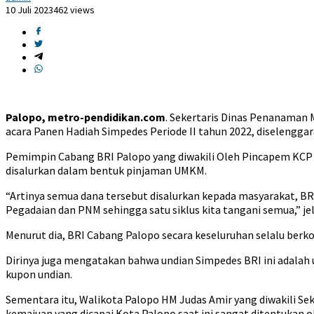
10 Juli 2023
462 views
Palopo, metro-pendidikan.com
. Sekertaris Dinas Penanaman 
acara Panen Hadiah Simpedes Periode II tahun 2022, diselenggar
Pemimpin Cabang BRI Palopo yang diwakili Oleh Pincapem KCP 
disalurkan dalam bentuk pinjaman UMKM.
“Artinya semua dana tersebut disalurkan kepada masyarakat, BRI
Pegadaian dan PNM sehingga satu siklus kita tangani semua,” je
Menurut dia, BRI Cabang Palopo secara keseluruhan selalu ber
Dirinya juga mengatakan bahwa undian Simpedes BRI ini adalah
kupon undian.
Sementara itu, Walikota Palopo HM Judas Amir yang diwakili 
kemajuan yang dicapai Kota Palopo saat ini sangat ditentukan ol