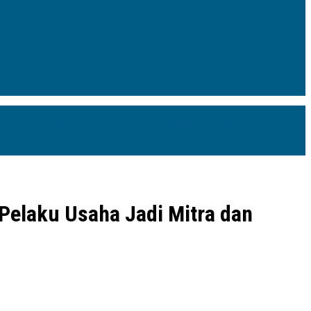
 Perumda Pasar Makassar Dinilai Paksakan Kehendak
Mahasiswa KKN-T
a, Perkenalkan Rencana POLTEKIS
Pengurus IKA Planologi 45 Bosowa
 Pelaku Usaha Jadi Mitra dan