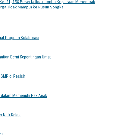
Ke- 21, 150 Peserta Ikuti Lomba Kejuaraan Menembak
arga Tidak Mampu) ke Rusun Songka
uat Program Kolaborasi
hatian Demi Kepentingan Umat
SMP di Pesisir
si dalam Memenuhi Hak Anak
o Naik Kelas
ru