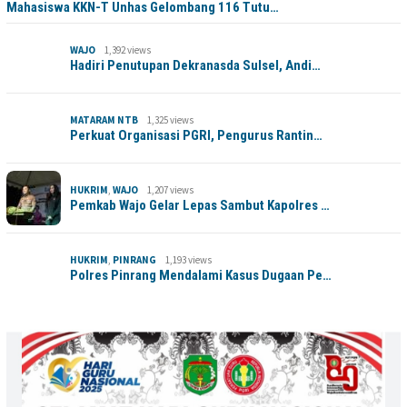
Mahasiswa KKN-T Unhas Gelombang 116 Tutu…
WAJO
1,392 views
Hadiri Penutupan Dekranasda Sulsel, Andi…
MATARAM NTB
1,325 views
Perkuat Organisasi PGRI, Pengurus Rantin…
HUKRIM
,
WAJO
1,207 views
Pemkab Wajo Gelar Lepas Sambut Kapolres …
HUKRIM
,
PINRANG
1,193 views
Polres Pinrang Mendalami Kasus Dugaan Pe…