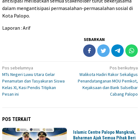
antisipasi melibatkan semua stakeholder turut bekerjasama
dalam mengantisipasi permasalahan-permasalahan sosial di
Kota Palopo.
Laporan : Arif
SEBARKAN
Navigasi
Pos sebelumnya
Pos berikutnya
MTs Negeri Luwu Utara Gelar
Walikota Hadiri Rakor Sekaligus
pos
Penamatan dan Tasyakuran Siswa
Penandatanganan MOU Pemkot,
Kelas XI, Kasi Pendis Titipkan
Kejaksaan dan Bank Sulselbar
Pesan ini
Cabang Palopo
POS TERKAIT
Islamic Centre Palopo Mangkrak,
Baharman Ajak Semua Pihak Beri