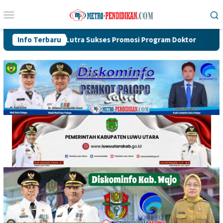
Loncat
Menu
ke
Mobile
konten
o-SP Lutra Sukses Promosi Program Doktor
Info Terbaru
Perkuat Orga