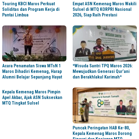
Touring KBCI Maros Perkuat
Empat ASN Kemenag Maros Wakili
Soliditas dan Program Kerja di
Sulsel di MTQ KORPRI Nasional
Pantai Limbua
2026, Siap Raih Prestasi
Acara Penamatan Siswa MTsN 1
*Wisuda Santri TPQ Maros 2026:
Maros Dihadiri Kemenag, Harap
Mewujudkan Generasi Qur’ani
Alumni Belajar Sepanjang Hayat
dan Berakhlakul Karimah*
Kepala Kemenag Maros Pimpin
Apel Akbar, Ajak ASN Sukseskan
MTQ Tingkat Sulsel
Puncak Peringatan HAB Ke-80,
Kepala Kemenag Maros Dorong
Sinergi dan Kesiapan MTQ