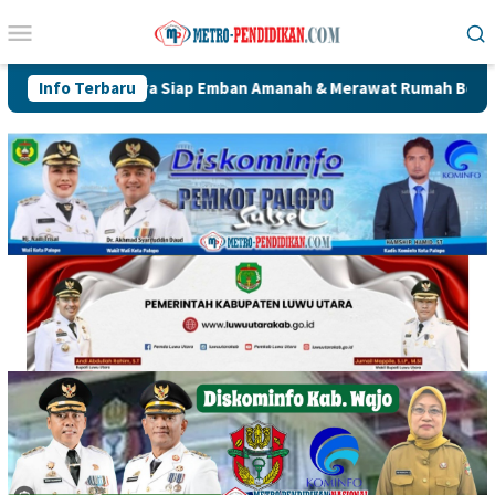
Loncat
Menu
ke
Mobile
konten
Yahya Siap Emban Amanah & Merawat Rumah Bersama Alumni PWK
Info Terbaru