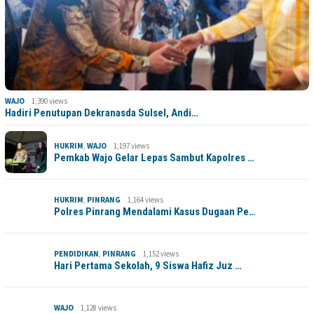
WAJO
1,390 views
Hadiri Penutupan Dekranasda Sulsel, Andi…
HUKRIM
,
WAJO
1,197 views
Pemkab Wajo Gelar Lepas Sambut Kapolres …
HUKRIM
,
PINRANG
1,164 views
Polres Pinrang Mendalami Kasus Dugaan Pe…
PENDIDIKAN
,
PINRANG
1,152 views
Hari Pertama Sekolah, 9 Siswa Hafiz Juz …
WAJO
1,128 views