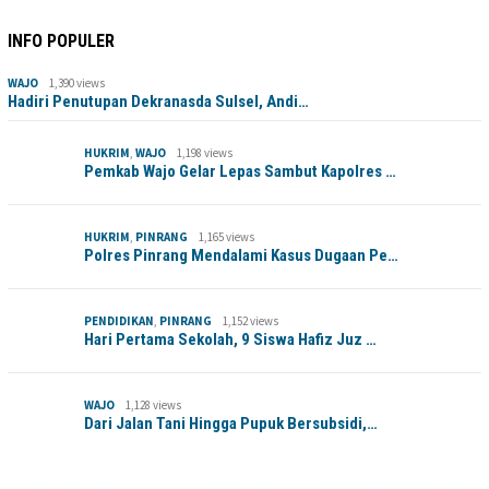
INFO POPULER
WAJO
1,390 views
Hadiri Penutupan Dekranasda Sulsel, Andi…
HUKRIM
,
WAJO
1,198 views
Pemkab Wajo Gelar Lepas Sambut Kapolres …
HUKRIM
,
PINRANG
1,165 views
Polres Pinrang Mendalami Kasus Dugaan Pe…
PENDIDIKAN
,
PINRANG
1,152 views
Hari Pertama Sekolah, 9 Siswa Hafiz Juz …
WAJO
1,128 views
Dari Jalan Tani Hingga Pupuk Bersubsidi,…