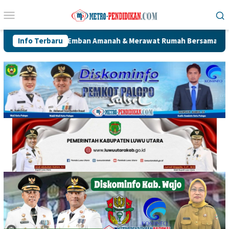
Loncat
Menu
ke
Mobile
konten
Siap Emban Amanah & Merawat Rumah Bersama Alumni PWK
Info Terbaru