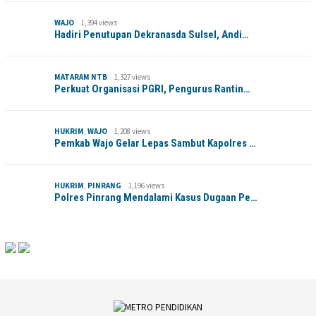
WAJO
1,394 views
Hadiri Penutupan Dekranasda Sulsel, Andi…
MATARAM NTB
1,327 views
Perkuat Organisasi PGRI, Pengurus Rantin…
HUKRIM
,
WAJO
1,208 views
Pemkab Wajo Gelar Lepas Sambut Kapolres …
HUKRIM
,
PINRANG
1,196 views
Polres Pinrang Mendalami Kasus Dugaan Pe…