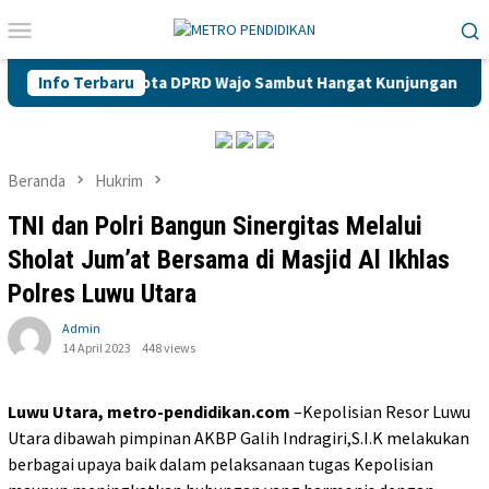
Loncat
Menu
ke
Mobile
konten
pinan dan Anggota DPRD Wajo Sambut Hangat Kunjungan Silatura
Info Terbaru
Beranda
Hukrim
TNI dan Polri Bangun Sinergitas Melalui
Sholat Jum’at Bersama di Masjid Al Ikhlas
Polres Luwu Utara
Admin
14 April 2023
448 views
Luwu Utara, metro-pendidikan.com
–Kepolisian Resor Luwu
Utara dibawah pimpinan AKBP Galih Indragiri,S.I.K melakukan
berbagai upaya baik dalam pelaksanaan tugas Kepolisian