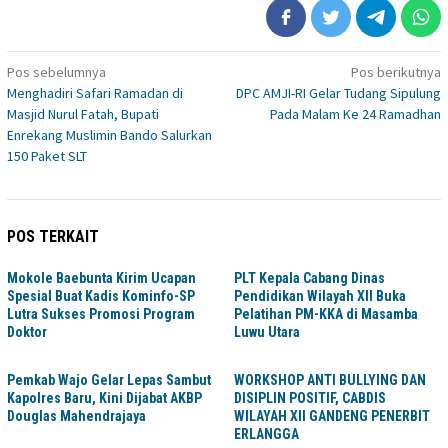
Navigasi
Pos sebelumnya
Pos berikutnya
Menghadiri Safari Ramadan di
DPC AMJI-RI Gelar Tudang Sipulung
pos
Masjid Nurul Fatah, Bupati
Pada Malam Ke 24 Ramadhan
Enrekang Muslimin Bando Salurkan
150 Paket SLT
POS TERKAIT
Mokole Baebunta Kirim Ucapan
PLT Kepala Cabang Dinas
Spesial Buat Kadis Kominfo-SP
Pendidikan Wilayah XII Buka
Lutra Sukses Promosi Program
Pelatihan PM-KKA di Masamba
Doktor
Luwu Utara
Pemkab Wajo Gelar Lepas Sambut
WORKSHOP ANTI BULLYING DAN
Kapolres Baru, Kini Dijabat AKBP
DISIPLIN POSITIF, CABDIS
Douglas Mahendrajaya
WILAYAH XII GANDENG PENERBIT
ERLANGGA