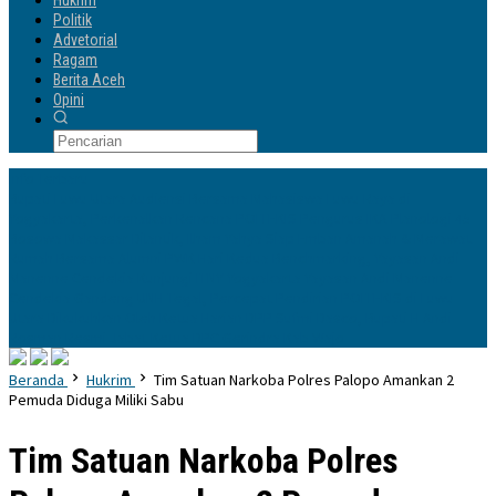
Hukrim
Politik
Advetorial
Ragam
Berita Aceh
Opini
Info Terbaru
Bupati Luwu Utara Audiensi Bersama Mahasiswa Luwu Raya di
Yogyakarta, Perkenalkan Rencana POLTEKIS
Pengurus IKA Planologi 45
Bosowa Makassar Dilantik, Ilham Yahya Siap Emban Amanah & Merawat
Rumah Bersama Alumni PWK
Hari Kedua Benchmarking, Yayasan Andi
Manenne Cendekia Kunjungi ITNY Yogyakarta
Yayasan Andi Manenne
Cendekia Gandeng UNH Tegal, Percepat Pendirian POLTEKIS di Luwu
Utara
Dikukuhkan Oleh Ketua Harian DPP Sufmi Dasco, Bupati H Andi
Rosman Resmi Jabat Ketua DPC Gerindra Kab Wajo
Beranda
Hukrim
Tim Satuan Narkoba Polres Palopo Amankan 2
Pemuda Diduga Miliki Sabu
Tim Satuan Narkoba Polres