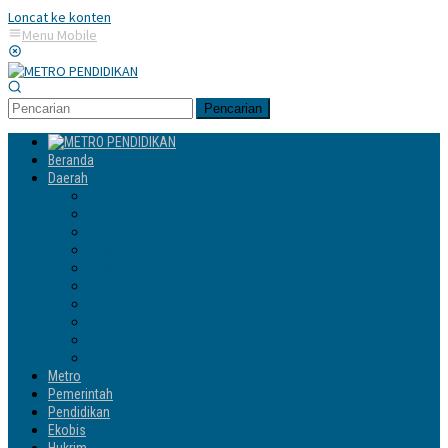
Loncat ke konten
Menu Mobile
Pencarian
Beranda
Daerah
Enrekang
Jeneponto
Luwu
Luwu Timur
Luwu Utara
Makassar
Palopo
Sinjai
Tator
Wajo
Metro
Pemerintah
Pendidikan
Ekobis