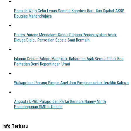
Pemkab Wajo Gelar Lepas Sambut Kapolres Baru, Kini Dijabat AKBP
Douglas Mahendrajaya
Polres Pinrang Mendalami Kasus Dugaan Pengeroyokan Anak,
Diduga Dipicu Persoalan Sepele Saat Bermain
Islamic Centre Palopo Mangkrak, Baharman Ajak Semua Pihak Beri
Perhatian Demi Kepentingan Umat
Wakapolres Pinrang Pimpin Apel Jam Pimpinan untuk Terakhir Kalinya
Anggota DPRD Palopo dari Partai Gerindra Nureny Minta
Pembangunan SMP di Pesisir
Info Terbaru