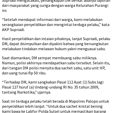
Supriadi mengatakan, penangkapan DM berkat adanya laporan
dari masyarakat yang curiga dengan warga Kelurahan Purangi
ini.
“Setelah mendapat informasi dari warga, kami melakukan
serangkaian penyelidikan dan mengintai terduga pelaku,” kata
AKP Supriadi.
Hasil penyelidikan dan intaian pihaknya, lanjut Supriadi, pelaku
DM, dapat disimpulkan dan diyakini bahwa yang bersangkutan
melakukan tindakan melawan hukum yakni menguasai sabu.
Saat diamankan, DM sempat membuang sabu miliknya.
Namun, polisi akhirnya mendapatkan sabu tersebut. Selain itu,
dari tangan DM polisi menyita dua sachet sabu, satu unit HP,
dan uang tunai Rp 50 ribu.
“Terhadap DM, kami sangkakan Pasal 112 Ayat (1) Subs.lagi
Pasal 127 huruf (a) Undang-undang RI No. 35 tahun 2009,
tantang Narkotika,” ujarnya.
Saat ini terduga pelaku telah berada di Mapolres Palopo untuk
penyelidikan lebih lanjut. “Untuk dua sachet kristal bening
kami bawa ke Labfor Polda Sulsel untuk memastikan barang