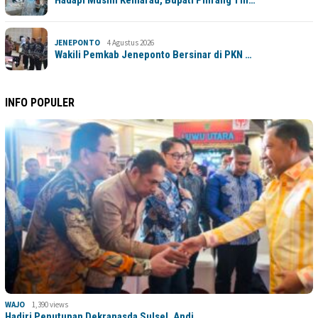
JENEPONTO
4 Agustus 2026
Wakili Pemkab Jeneponto Bersinar di PKN …
INFO POPULER
WAJO
1,390 views
Hadiri Penutupan Dekranasda Sulsel, Andi…