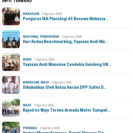
INFO TERBARU
MAKASSAR
6 Agustus 2026
Pengurus IKA Planologi 45 Bosowa Makassa…
NASIONAL
,
PENDIDIKAN
6 Agustus 2026
Hari Kedua Benchmarking, Yayasan Andi Ma…
NEWS
5 Agustus 2026
Yayasan Andi Manenne Cendekia Gandeng UN…
MAKASSAR
,
WAJO
5 Agustus 2026
Dikukuhkan Oleh Ketua Harian DPP Sufmi D…
WAJO
4 Agustus 2026
Kapolres Wajo Terima Armada Motor Sampah…
PINRANG
4 Agustus 2026
Hadapi Musim Kemarau, Bupati Pinrang Tin…