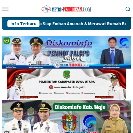
Loncat
Menu
ke
Mobile
konten
m Yahya Siap Emban Amanah & Merawat Rumah Bersama Alumni PWK
Info Terbaru