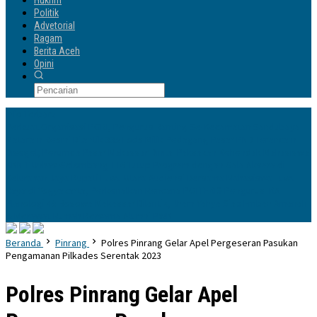
Hukrim
Politik
Advetorial
Ragam
Berita Aceh
Opini
Info Terbaru
Perkuat Organisasi PGRI, Pengurus Ranting Se-Kecamatan Sandubaya
Mataram Resmi Dilantik
335 Lods Milik Pedagang Pasar PND Terancam
Disegel, Perumda Pasar Makassar Dinilai Paksakan Kehendak
Mahasiswa
KKN-T Unhas Gelombang 116 Tutup Program dengan Gala Aksara di
Kelurahan Jaya
Bupati Luwu Utara Audiensi Bersama Mahasiswa Luwu
Raya di Yogyakarta, Perkenalkan Rencana POLTEKIS
Pengurus IKA
Planologi 45 Bosowa Makassar Dilantik, Ilham Yahya Siap Emban Amanah
& Merawat Rumah Bersama Alumni PWK
Beranda
Pinrang
Polres Pinrang Gelar Apel Pergeseran Pasukan
Pengamanan Pilkades Serentak 2023
Polres Pinrang Gelar Apel