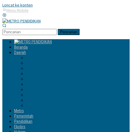
Loncat ke konten
Menu Mobile
Pencarian
Beranda
Daerah
Enrekang
Jeneponto
Luwu
Luwu Timur
Luwu Utara
Makassar
Palopo
Sinjai
Tator
Wajo
Metro
Pemerintah
Pendidikan
Ekobis