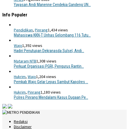
Yayasan Andi Manenne Cendekia Gandeng UN…
Info Populer
Pendidikan
,
Pinrang
1,434 views
Mahasiswa KKN-T Unhas Gelombang 116 Tutu…
Wajo
1,392 views
Hadiri Penutupan Dekranasda Sulsel, Andi…
Mataram NTB
1,308 views
Perkuat Organisasi PGRI, Pengurus Rantin…
Hukrim
,
Wajo
1,204 views
Pemkab Wajo Gelar Lepas Sambut Kapolres …
Hukrim
,
Pinrang
1,180 views
Polres Pinrang Mendalami Kasus Dugaan Pe…
Redaksi
Disclaimer