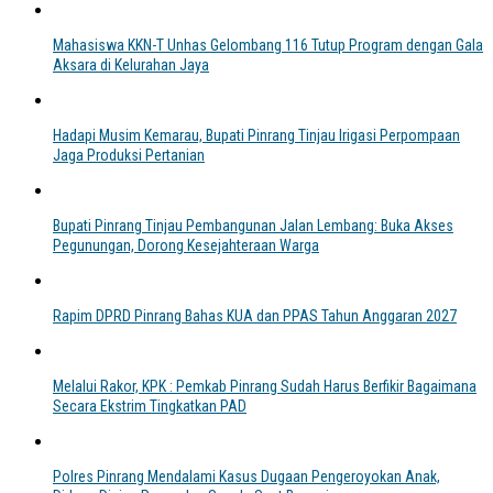
Mahasiswa KKN-T Unhas Gelombang 116 Tutup Program dengan Gala
Aksara di Kelurahan Jaya
Hadapi Musim Kemarau, Bupati Pinrang Tinjau Irigasi Perpompaan
Jaga Produksi Pertanian
Bupati Pinrang Tinjau Pembangunan Jalan Lembang: Buka Akses
Pegunungan, Dorong Kesejahteraan Warga
Rapim DPRD Pinrang Bahas KUA dan PPAS Tahun Anggaran 2027
Melalui Rakor, KPK : Pemkab Pinrang Sudah Harus Berfikir Bagaimana
Secara Ekstrim Tingkatkan PAD
Polres Pinrang Mendalami Kasus Dugaan Pengeroyokan Anak,