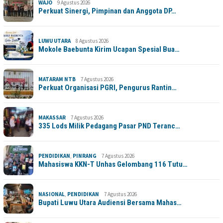
WAJO
9 Agustus 2026
Perkuat Sinergi, Pimpinan dan Anggota DP…
LUWU UTARA
8 Agustus 2026
Mokole Baebunta Kirim Ucapan Spesial Bua…
MATARAM NTB
7 Agustus 2026
Perkuat Organisasi PGRI, Pengurus Rantin…
MAKASSAR
7 Agustus 2026
335 Lods Milik Pedagang Pasar PND Teranc…
PENDIDIKAN
,
PINRANG
7 Agustus 2026
Mahasiswa KKN-T Unhas Gelombang 116 Tutu…
NASIONAL
,
PENDIDIKAN
7 Agustus 2026
Bupati Luwu Utara Audiensi Bersama Mahas…