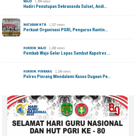
WAJO
1,394 views
Hadiri Penutupan Dekranasda Sulsel, Andi…
MATARAM NTB
1,327 views
Perkuat Organisasi PGRI, Pengurus Rantin…
HUKRIM
,
WAJO
1,208 views
Pemkab Wajo Gelar Lepas Sambut Kapolres …
HUKRIM
,
PINRANG
1,196 views
Polres Pinrang Mendalami Kasus Dugaan Pe…