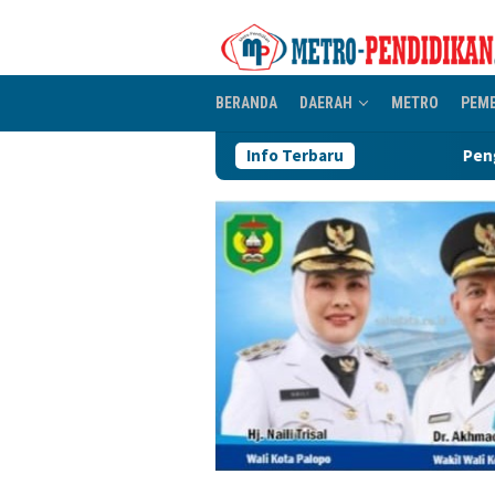
Loncat
ke
konten
BERANDA
DAERAH
METRO
PEM
Info Terbaru
Pengurus IKA Plano