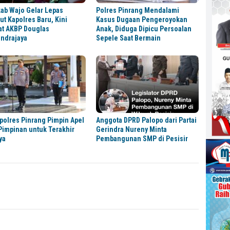
ab Wajo Gelar Lepas
Polres Pinrang Mendalami
t Kapolres Baru, Kini
Kasus Dugaan Pengeroyokan
at AKBP Douglas
Anak, Diduga Dipicu Persoalan
ndrajaya
Sepele Saat Bermain
olres Pinrang Pimpin Apel
Anggota DPRD Palopo dari Partai
Pimpinan untuk Terakhir
Gerindra Nureny Minta
ya
Pembangunan SMP di Pesisir