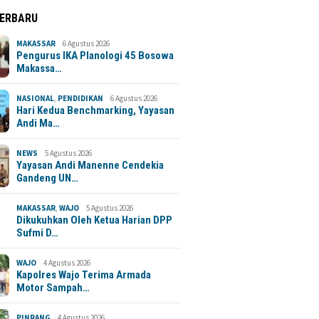
TERBARU
MAKASSAR
6 Agustus 2026
Pengurus IKA Planologi 45 Bosowa
Makassa…
NASIONAL
,
PENDIDIKAN
6 Agustus 2026
Hari Kedua Benchmarking, Yayasan
Andi Ma…
NEWS
5 Agustus 2026
Yayasan Andi Manenne Cendekia
Gandeng UN…
MAKASSAR
,
WAJO
5 Agustus 2026
Dikukuhkan Oleh Ketua Harian DPP
Sufmi D…
WAJO
4 Agustus 2026
Kapolres Wajo Terima Armada
Motor Sampah…
PINRANG
4 Agustus 2026