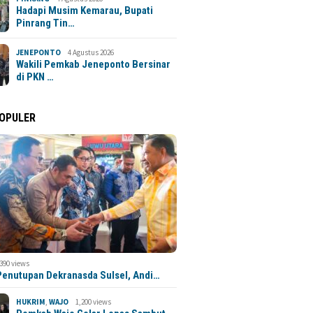
Hadapi Musim Kemarau, Bupati
Pinrang Tin…
JENEPONTO
4 Agustus 2026
Wakili Pemkab Jeneponto Bersinar
di PKN …
POPULER
,390 views
 Penutupan Dekranasda Sulsel, Andi…
HUKRIM
,
WAJO
1,200 views