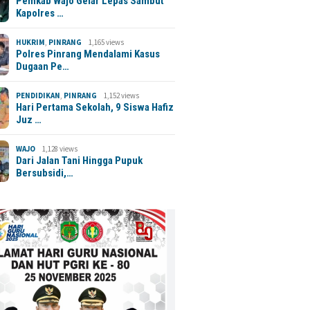
Pemkab Wajo Gelar Lepas Sambut
Kapolres …
HUKRIM
,
PINRANG
1,165 views
Polres Pinrang Mendalami Kasus
Dugaan Pe…
PENDIDIKAN
,
PINRANG
1,152 views
Hari Pertama Sekolah, 9 Siswa Hafiz
Juz …
WAJO
1,128 views
Dari Jalan Tani Hingga Pupuk
Bersubsidi,…