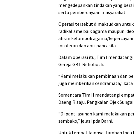
mengedepankan tindakan yang bersi
serta pemberdayaan masyarakat.
Operasi tersebut dimaksudkan untu
radikalisme baik agama maupun ideol
aliran kelompok agama/kepercayaan
intoleran dan anti pancasila.
Dalam operasi itu, Tim I mendatangi d
Gereja GBT Rehoboth.
“Kami melakukan pembinaan dan peny
juga memberikan cendramata,” kata
Sementara Tim II mendatangi empat t
Daeng Risaju, Pangkalan Ojek Sunga
“Di panti asuhan kami melakukan p
sembako,” jelas Ipda Darni.
Untuk tempat lainnya, tambah Ipda