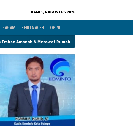
KAMIS, 6 AGUSTUS 2026
RAGAM
BERITA ACEH
OPINI
ah & Merawat Rumah Bersama Alumni PWK
Hari Kedua Benc