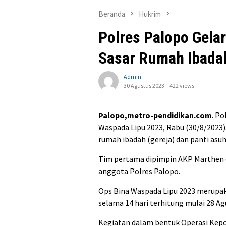
Beranda
Hukrim
Polres Palopo Gela
Sasar Rumah Ibada
Admin
30 Agustus 2023
422 views
Palopo,metro-pendidikan.com
. Po
Waspada Lipu 2023, Rabu (30/8/2023).
rumah ibadah (gereja) dan panti asuh
Tim pertama dipimpin AKP Marthen dan
anggota Polres Palopo.
Ops Bina Waspada Lipu 2023 merupak
selama 14 hari terhitung mulai 28 A
Kegiatan dalam bentuk Operasi Kepo