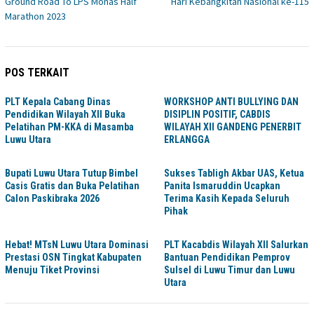
Ground Road To LPS Monas Half
Hari Kebangkitan Nasional ke-115
Marathon 2023
POS TERKAIT
PLT Kepala Cabang Dinas
WORKSHOP ANTI BULLYING DAN
Pendidikan Wilayah XII Buka
DISIPLIN POSITIF, CABDIS
Pelatihan PM-KKA di Masamba
WILAYAH XII GANDENG PENERBIT
Luwu Utara
ERLANGGA
Bupati Luwu Utara Tutup Bimbel
Sukses Tabligh Akbar UAS, Ketua
Casis Gratis dan Buka Pelatihan
Panita Ismaruddin Ucapkan
Calon Paskibraka 2026
Terima Kasih Kepada Seluruh
Pihak
Hebat! MTsN Luwu Utara Dominasi
PLT Kacabdis Wilayah XII Salurkan
Prestasi OSN Tingkat Kabupaten
Bantuan Pendidikan Pemprov
Menuju Tiket Provinsi
Sulsel di Luwu Timur dan Luwu
Utara