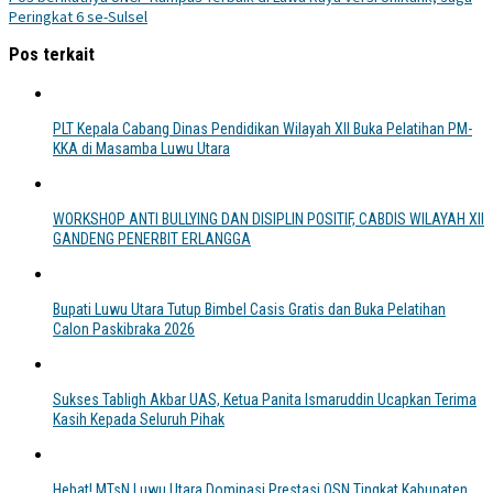
Peringkat 6 se-Sulsel
Pos terkait
PLT Kepala Cabang Dinas Pendidikan Wilayah XII Buka Pelatihan PM-
KKA di Masamba Luwu Utara
WORKSHOP ANTI BULLYING DAN DISIPLIN POSITIF, CABDIS WILAYAH XII
GANDENG PENERBIT ERLANGGA
Bupati Luwu Utara Tutup Bimbel Casis Gratis dan Buka Pelatihan
Calon Paskibraka 2026
Sukses Tabligh Akbar UAS, Ketua Panita Ismaruddin Ucapkan Terima
Kasih Kepada Seluruh Pihak
Hebat! MTsN Luwu Utara Dominasi Prestasi OSN Tingkat Kabupaten