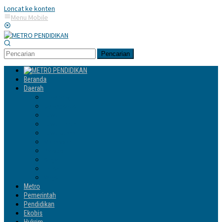
Loncat ke konten
Menu Mobile
Pencarian
Beranda
Daerah
Enrekang
Jeneponto
Luwu
Luwu Timur
Luwu Utara
Makassar
Palopo
Sinjai
Tator
Wajo
Metro
Pemerintah
Pendidikan
Ekobis