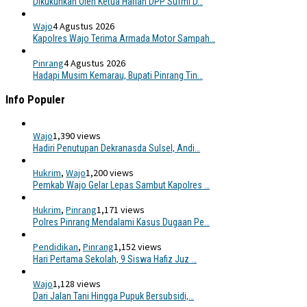
Dikukuhkan Oleh Ketua Harian DPP Sufmi D…
Wajo
4 Agustus 2026
Kapolres Wajo Terima Armada Motor Sampah…
Pinrang
4 Agustus 2026
Hadapi Musim Kemarau, Bupati Pinrang Tin…
Info Populer
Wajo
1,390 views
Hadiri Penutupan Dekranasda Sulsel, Andi…
Hukrim
,
Wajo
1,200 views
Pemkab Wajo Gelar Lepas Sambut Kapolres …
Hukrim
,
Pinrang
1,171 views
Polres Pinrang Mendalami Kasus Dugaan Pe…
Pendidikan
,
Pinrang
1,152 views
Hari Pertama Sekolah, 9 Siswa Hafiz Juz …
Wajo
1,128 views
Dari Jalan Tani Hingga Pupuk Bersubsidi,…