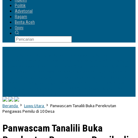
Hukrim
Politik
Advetorial
Ragam
Berita Aceh
Opini
Info Terbaru
Bupati Luwu Utara Audiensi Bersama Mahasiswa Luwu Raya di
Yogyakarta, Perkenalkan Rencana POLTEKIS
Pengurus IKA Planologi 45
Bosowa Makassar Dilantik, Ilham Yahya Siap Emban Amanah & Merawat
Rumah Bersama Alumni PWK
Hari Kedua Benchmarking, Yayasan Andi
Manenne Cendekia Kunjungi ITNY Yogyakarta
Yayasan Andi Manenne
Cendekia Gandeng UNH Tegal, Percepat Pendirian POLTEKIS di Luwu
Utara
Dikukuhkan Oleh Ketua Harian DPP Sufmi Dasco, Bupati H Andi
Rosman Resmi Jabat Ketua DPC Gerindra Kab Wajo
Beranda
Luwu Utara
Panwascam Tanalili Buka Perekrutan
Pengawas Pemilu di 10 Desa
Panwascam Tanalili Buka