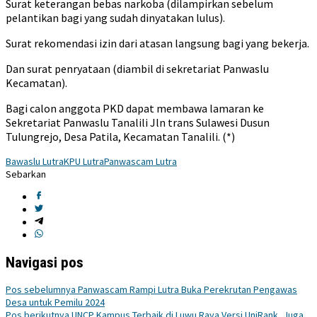
Surat keterangan bebas narkoba (dilampirkan sebelum
pelantikan bagi yang sudah dinyatakan lulus).
Surat rekomendasi izin dari atasan langsung bagi yang bekerja.
Dan surat penryataan (diambil di sekretariat Panwaslu
Kecamatan).
Bagi calon anggota PKD dapat membawa lamaran ke
Sekretariat Panwaslu Tanalili Jln trans Sulawesi Dusun
Tulungrejo, Desa Patila, Kecamatan Tanalili. (*)
Bawaslu Lutra
KPU Lutra
Panwascam Lutra
Sebarkan
Navigasi pos
Pos sebelumnya
Panwascam Rampi Lutra Buka Perekrutan Pengawas
Desa untuk Pemilu 2024
Pos berikutnya
UNCP Kampus Terbaik di Luwu Raya Versi UniRank, Juga