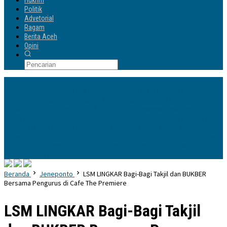
Hukrim
Politik
Advetorial
Ragam
Berita Aceh
Opini
Info Terbaru
Perkuat Sinergi, Pimpinan dan Anggota DPRD Wajo Sambut Hangat
Kunjungan Silaturahmi Kapolres Baru
Mokole Baebunta Kirim Ucapan
Spesial Buat Kadis Kominfo-SP Lutra Sukses Promosi Program Doktor
Perkuat Organisasi PGRI, Pengurus Ranting Se-Kecamatan Sandubaya
Mataram Resmi Dilantik
335 Lods Milik Pedagang Pasar PND Terancam
Disegel, Perumda Pasar Makassar Dinilai Paksakan Kehendak
Mahasiswa
KKN-T Unhas Gelombang 116 Tutup Program dengan Gala Aksara di
Kelurahan Jaya
Beranda
Jeneponto
LSM LINGKAR Bagi-Bagi Takjil dan BUKBER
Bersama Pengurus di Cafe The Premiere
LSM LINGKAR Bagi-Bagi Takjil