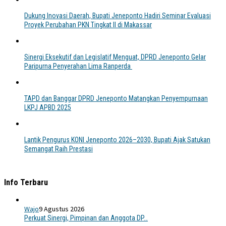
Dukung Inovasi Daerah, Bupati Jeneponto Hadiri Seminar Evaluasi
Proyek Perubahan PKN Tingkat II di Makassar
Sinergi Eksekutif dan Legislatif Menguat, DPRD Jeneponto Gelar
Paripurna Penyerahan Lima Ranperda
TAPD dan Banggar DPRD Jeneponto Matangkan Penyempurnaan
LKPJ APBD 2025
Lantik Pengurus KONI Jeneponto 2026–2030, Bupati Ajak Satukan
Semangat Raih Prestasi
Info Terbaru
Wajo
9 Agustus 2026
Perkuat Sinergi, Pimpinan dan Anggota DP…