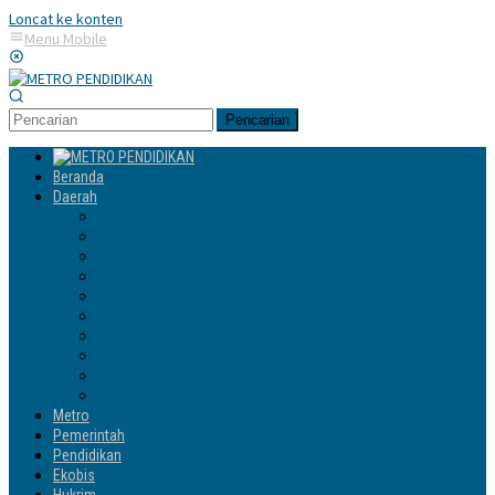
Loncat ke konten
Menu Mobile
Pencarian
Beranda
Daerah
Enrekang
Jeneponto
Luwu
Luwu Timur
Luwu Utara
Makassar
Palopo
Sinjai
Tator
Wajo
Metro
Pemerintah
Pendidikan
Ekobis