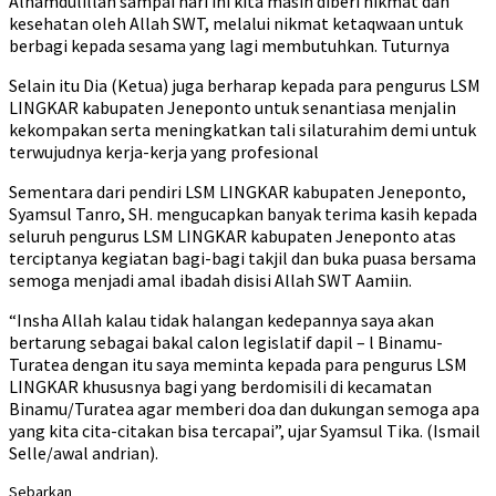
Alhamdulillah sampai hari ini kita masih diberi nikmat dan
kesehatan oleh Allah SWT, melalui nikmat ketaqwaan untuk
berbagi kepada sesama yang lagi membutuhkan. Tuturnya
Selain itu Dia (Ketua) juga berharap kepada para pengurus LSM
LINGKAR kabupaten Jeneponto untuk senantiasa menjalin
kekompakan serta meningkatkan tali silaturahim demi untuk
terwujudnya kerja-kerja yang profesional
Sementara dari pendiri LSM LINGKAR kabupaten Jeneponto,
Syamsul Tanro, SH. mengucapkan banyak terima kasih kepada
seluruh pengurus LSM LINGKAR kabupaten Jeneponto atas
terciptanya kegiatan bagi-bagi takjil dan buka puasa bersama
semoga menjadi amal ibadah disisi Allah SWT Aamiin.
“Insha Allah kalau tidak halangan kedepannya saya akan
bertarung sebagai bakal calon legislatif dapil – l Binamu-
Turatea dengan itu saya meminta kepada para pengurus LSM
LINGKAR khususnya bagi yang berdomisili di kecamatan
Binamu/Turatea agar memberi doa dan dukungan semoga apa
yang kita cita-citakan bisa tercapai”, ujar Syamsul Tika. (Ismail
Selle/awal andrian).
Sebarkan