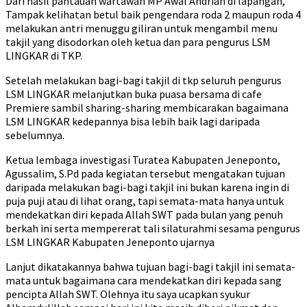
Dari hasil pantauan wartawan MP Awal Andrian di lapangan,
Tampak kelihatan betul baik pengendara roda 2 maupun roda 4
melakukan antri menuggu giliran untuk mengambil menu
takjil yang disodorkan oleh ketua dan para pengurus LSM
LINGKAR di TKP.
Setelah melakukan bagi-bagi takjil di tkp seluruh pengurus
LSM LINGKAR melanjutkan buka puasa bersama di cafe
Premiere sambil sharing-sharing membicarakan bagaimana
LSM LINGKAR kedepannya bisa lebih baik lagi daripada
sebelumnya.
Ketua lembaga investigasi Turatea Kabupaten Jeneponto,
Agussalim, S.Pd pada kegiatan tersebut mengatakan tujuan
daripada melakukan bagi-bagi takjil ini bukan karena ingin di
puja puji atau di lihat orang, tapi semata-mata hanya untuk
mendekatkan diri kepada Allah SWT pada bulan yang penuh
berkah ini serta mempererat tali silaturahmi sesama pengurus
LSM LINGKAR Kabupaten Jeneponto ujarnya
Lanjut dikatakannya bahwa tujuan bagi-bagi takjil ini semata-
mata untuk bagaimana cara mendekatkan diri kepada sang
pencipta Allah SWT. Olehnya itu saya ucapkan syukur