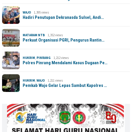
WAJO
1,395 views
Hadiri Penutupan Dekranasda Sulsel, Andi…
MATARAM NTB
1,352 views
Perkuat Organisasi PGRI, Pengurus Rantin…
HUKRIM
,
PINRANG
1,212 views
Polres Pinrang Mendalami Kasus Dugaan Pe…
HUKRIM
,
WAJO
1,211 views
Pemkab Wajo Gelar Lepas Sambut Kapolres …