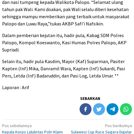
dan nasi tumpeng kepada Walikota Palopo. “Selamat ulang
tahun pak Wali. Kami doakan, pak Wali selalu diberi kesehatan
sehingga mampu memberikan yang terbaik untuk masyarakat
Palopo dan Luwu Raya,”tukas AKBP Safi’i Nafsikin.
Dalam pemberian kejutan itu, hadir pula, Kabag SDM Polres
Palopo, Kompol Koeswanto, Kasi Humas Polres Palopo, AKP
Supriadi.
Selain itu, hadir pula Kasdim, Mayor (Kaf) Suparman, Pasiter
Kapten (Inf) Mika, Danramil Wara, Kapten (Inf) Sukardi, Pasi
Pers, Letda (Inf) Badaruddin, dan Pasi Log, Letda Umar. **
Laporan : Arif
SEBARKAN
Navigasi
Pos sebelumnya
Pos berikutnya
Kepala Korps Lalulintas Polri Klaim
Sulawesi Cup Race Segera Digelar