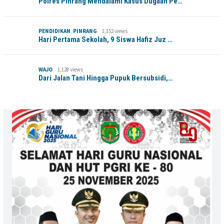
Polres Pinrang Mendalami Kasus Dugaan Pe…
PENDIDIKAN
,
PINRANG
1,152 views
Hari Pertama Sekolah, 9 Siswa Hafiz Juz …
WAJO
1,128 views
Dari Jalan Tani Hingga Pupuk Bersubsidi,…