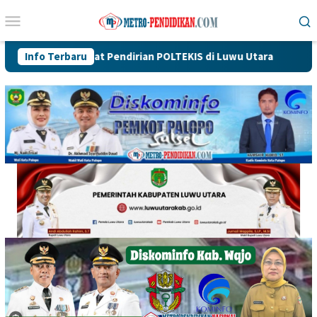
Loncat
Menu
ke
Mobile
konten
epat Pendirian POLTEKIS di Luwu Utara
Info Terbaru
Dikukuhkan Oleh