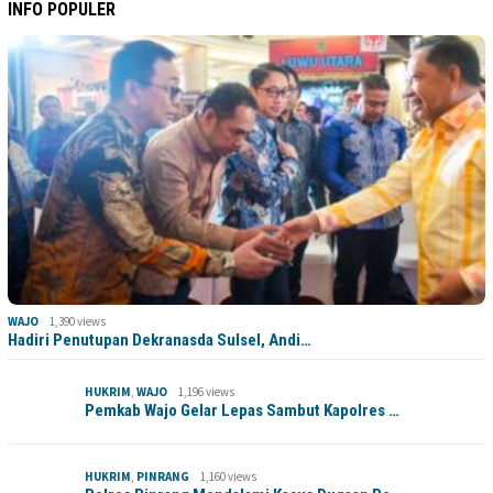
INFO POPULER
WAJO
1,390 views
Hadiri Penutupan Dekranasda Sulsel, Andi…
HUKRIM
,
WAJO
1,196 views
Pemkab Wajo Gelar Lepas Sambut Kapolres …
HUKRIM
,
PINRANG
1,160 views