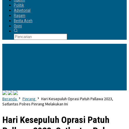
Hukrim
Politik
Advetorial
Ragam
Berita Aceh
Opini
Info Terbaru
Pengurus IKA Planologi 45 Bosowa Makassar Dilantik, Ilham Yahya Siap
Emban Amanah & Merawat Rumah Bersama Alumni PWK
Hari Kedua
Benchmarking, Yayasan Andi Manenne Cendekia Kunjungi ITNY
Yogyakarta
Yayasan Andi Manenne Cendekia Gandeng UNH Tegal,
Percepat Pendirian POLTEKIS di Luwu Utara
Dikukuhkan Oleh Ketua
Harian DPP Sufmi Dasco, Bupati H Andi Rosman Resmi Jabat Ketua DPC
Gerindra Kab Wajo
Kapolres Wajo Terima Armada Motor Sampah Roda
Tiga untuk Mendukung Gerakan PISOTA’
Beranda
Pinrang
Hari Kesepuluh Oprasi Patuh Pallawa 2023,
Satlantas Polres Pinrang Melakukan Ini
Hari Kesepuluh Oprasi Patuh