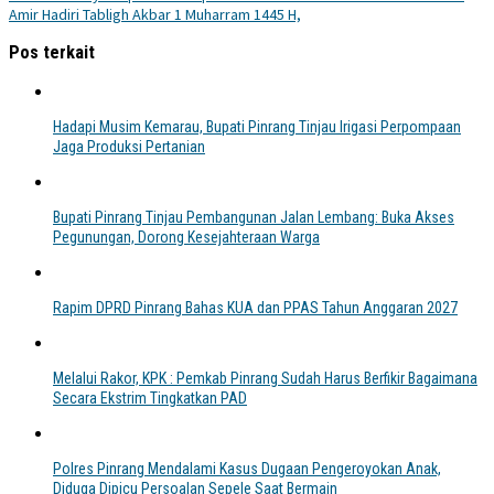
Amir Hadiri Tabligh Akbar 1 Muharram 1445 H,
Pos terkait
Hadapi Musim Kemarau, Bupati Pinrang Tinjau Irigasi Perpompaan
Jaga Produksi Pertanian
Bupati Pinrang Tinjau Pembangunan Jalan Lembang: Buka Akses
Pegunungan, Dorong Kesejahteraan Warga
Rapim DPRD Pinrang Bahas KUA dan PPAS Tahun Anggaran 2027
Melalui Rakor, KPK : Pemkab Pinrang Sudah Harus Berfikir Bagaimana
Secara Ekstrim Tingkatkan PAD
Polres Pinrang Mendalami Kasus Dugaan Pengeroyokan Anak,
Diduga Dipicu Persoalan Sepele Saat Bermain