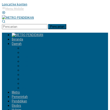
Loncat ke konten
Menu Mobile
Pencarian
Beranda
Daerah
Enrekang
Jeneponto
Luwu
Luwu Timur
Luwu Utara
Makassar
Palopo
Sinjai
Tator
Wajo
Metro
Pemerintah
Pendidikan
Ekobis