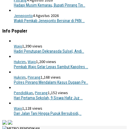
Pinrang
4 Agustus 2026
Hadapi Musim Kemarau, Bupati Pinrang Tin…
Jeneponto
4 Agustus 2026
Wakili Pemkab Jeneponto Bersinar di PKN …
Info Populer
Wajo
1,390 views
Hadiri Penutupan Dekranasda Sulsel, Andi…
Hukrim
,
Wajo
1,200 views
Pemkab Wajo Gelar Lepas Sambut Kapolres …
Hukrim
,
Pinrang
1,168 views
Polres Pinrang Mendalami Kasus Dugaan Pe…
Pendidikan
,
Pinrang
1,152 views
Hari Pertama Sekolah, 9 Siswa Hafiz Juz …
Wajo
1,128 views
Dari Jalan Tani Hingga Pupuk Bersubsidi,…