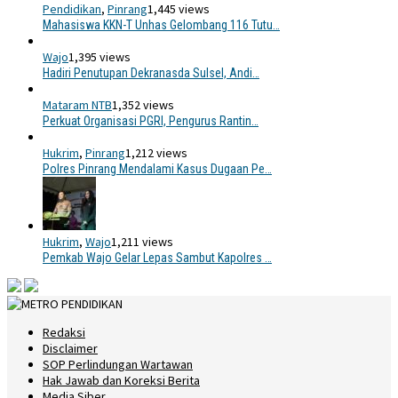
Pendidikan
,
Pinrang
1,445 views
Mahasiswa KKN-T Unhas Gelombang 116 Tutu…
Wajo
1,395 views
Hadiri Penutupan Dekranasda Sulsel, Andi…
Mataram NTB
1,352 views
Perkuat Organisasi PGRI, Pengurus Rantin…
Hukrim
,
Pinrang
1,212 views
Polres Pinrang Mendalami Kasus Dugaan Pe…
Hukrim
,
Wajo
1,211 views
Pemkab Wajo Gelar Lepas Sambut Kapolres …
Redaksi
Disclaimer
SOP Perlindungan Wartawan
Hak Jawab dan Koreksi Berita
Media Siber