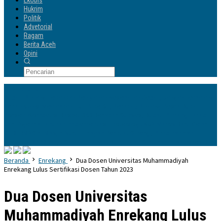
Ekobis
Hukrim
Politik
Advetorial
Ragam
Berita Aceh
Opini
Info Terbaru
Bupati Pinrang Tekankan Pelayanan Kesehatan Cepat, Jangan Terhalang
Administrasi
Meriahkan HUT RI ke-81, Pemkab Pinrang Resmi Buka
Porseni
Kompetisi Basket 3X3 Berakhir Sukses, Bupati Pinrang Harap
Jadi Agenda Tahunan
Implementasi Ekoteologi: KUA Maros Baru Gelar
GEBERMAS di Masjid Nurul Hidayah
Perkuat Sinergi, Pimpinan dan
Anggota DPRD Wajo Sambut Hangat Kunjungan Silaturahmi Kapolres Baru
Beranda
Enrekang
Dua Dosen Universitas Muhammadiyah
Enrekang Lulus Sertifikasi Dosen Tahun 2023
Dua Dosen Universitas
Muhammadiyah Enrekang Lulus