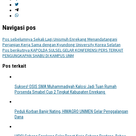
Navigasi pos
Pos sebelumnya
Sekali Lagi Unismuh Enrekang Menandatangani
Perjanjian Kerja Sama dengan Kyundong University Korea Selatan
Pos berikutnya
KAPOLDA SULSEL GELAR KONFERENSI PERS TERKAIT
PENGUNGKAPAN SHABU DI KAMPUS UNM
Pos terkait
Sukses! OSIS SMA Muhammadiyah Kalosi Jadi Tuan Rumah
Porsenda Smabel Cup 2 Tingkat Kabupaten Enrekang
Peduli Korban Banjir Nating, HIMAGRO UNIMEN Gelar Penggalangan
Dana