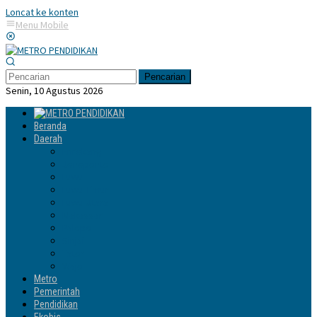
Loncat ke konten
Menu Mobile
Pencarian
Senin, 10 Agustus 2026
Beranda
Daerah
Enrekang
Jeneponto
Luwu
Luwu Timur
Luwu Utara
Makassar
Palopo
Sinjai
Tator
Wajo
Metro
Pemerintah
Pendidikan