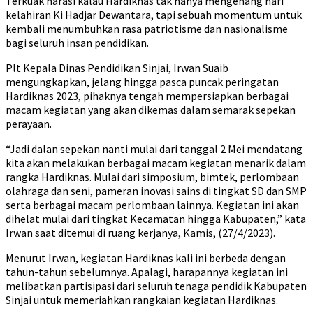
Terkuak narasi kalau Hardiknas tak hanya mengenang hari
kelahiran Ki Hadjar Dewantara, tapi sebuah momentum untuk
kembali menumbuhkan rasa patriotisme dan nasionalisme
bagi seluruh insan pendidikan.
Plt Kepala Dinas Pendidikan Sinjai, Irwan Suaib
mengungkapkan, jelang hingga pasca puncak peringatan
Hardiknas 2023, pihaknya tengah mempersiapkan berbagai
macam kegiatan yang akan dikemas dalam semarak sepekan
perayaan.
“Jadi dalan sepekan nanti mulai dari tanggal 2 Mei mendatang
kita akan melakukan berbagai macam kegiatan menarik dalam
rangka Hardiknas. Mulai dari simposium, bimtek, perlombaan
olahraga dan seni, pameran inovasi sains di tingkat SD dan SMP
serta berbagai macam perlombaan lainnya. Kegiatan ini akan
dihelat mulai dari tingkat Kecamatan hingga Kabupaten,” kata
Irwan saat ditemui di ruang kerjanya, Kamis, (27/4/2023).
Menurut Irwan, kegiatan Hardiknas kali ini berbeda dengan
tahun-tahun sebelumnya. Apalagi, harapannya kegiatan ini
melibatkan partisipasi dari seluruh tenaga pendidik Kabupaten
Sinjai untuk memeriahkan rangkaian kegiatan Hardiknas.