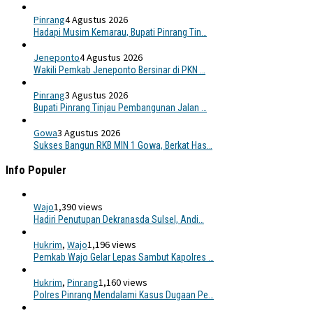
Pinrang
4 Agustus 2026
Hadapi Musim Kemarau, Bupati Pinrang Tin…
Jeneponto
4 Agustus 2026
Wakili Pemkab Jeneponto Bersinar di PKN …
Pinrang
3 Agustus 2026
Bupati Pinrang Tinjau Pembangunan Jalan …
Gowa
3 Agustus 2026
Sukses Bangun RKB MIN 1 Gowa, Berkat Has…
Info Populer
Wajo
1,390 views
Hadiri Penutupan Dekranasda Sulsel, Andi…
Hukrim
,
Wajo
1,196 views
Pemkab Wajo Gelar Lepas Sambut Kapolres …
Hukrim
,
Pinrang
1,160 views
Polres Pinrang Mendalami Kasus Dugaan Pe…