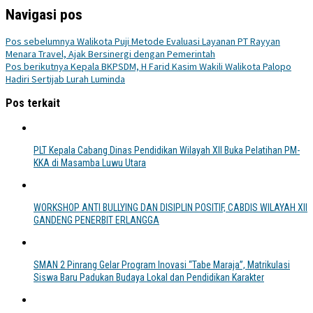
Navigasi pos
Pos sebelumnya
Walikota Puji Metode Evaluasi Layanan PT Rayyan
Menara Travel, Ajak Bersinergi dengan Pemerintah
Pos berikutnya
Kepala BKPSDM, H Farid Kasim Wakili Walikota Palopo
Hadiri Sertijab Lurah Luminda
Pos terkait
PLT Kepala Cabang Dinas Pendidikan Wilayah XII Buka Pelatihan PM-
KKA di Masamba Luwu Utara
WORKSHOP ANTI BULLYING DAN DISIPLIN POSITIF, CABDIS WILAYAH XII
GANDENG PENERBIT ERLANGGA
SMAN 2 Pinrang Gelar Program Inovasi “Tabe Maraja”, Matrikulasi
Siswa Baru Padukan Budaya Lokal dan Pendidikan Karakter