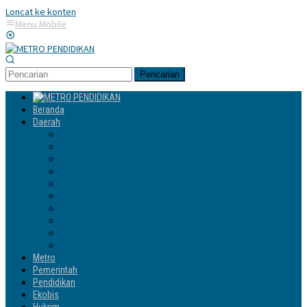
Loncat ke konten
Menu Mobile
Pencarian
Beranda
Daerah
Enrekang
Jeneponto
Luwu
Luwu Timur
Luwu Utara
Makassar
Palopo
Sinjai
Tator
Wajo
Metro
Pemerintah
Pendidikan
Ekobis