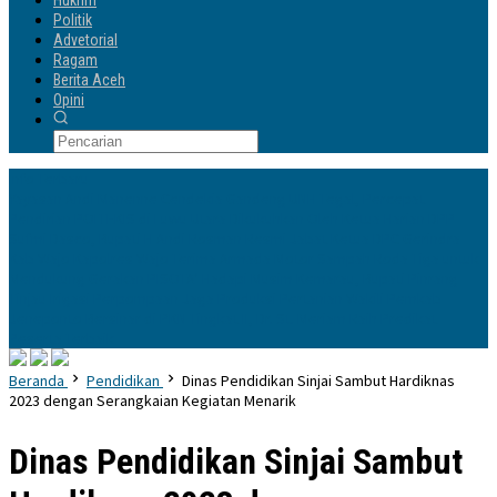
Hukrim
Politik
Advetorial
Ragam
Berita Aceh
Opini
Info Terbaru
Yayasan Andi Manenne Cendekia Gandeng UNH Tegal, Percepat
Pendirian POLTEKIS di Luwu Utara
Dikukuhkan Oleh Ketua Harian DPP
Sufmi Dasco, Bupati H Andi Rosman Resmi Jabat Ketua DPC Gerindra
Kab Wajo
Kapolres Wajo Terima Armada Motor Sampah Roda Tiga untuk
Mendukung Gerakan PISOTA’
Hadapi Musim Kemarau, Bupati Pinrang
Tinjau Irigasi Perpompaan Jaga Produksi Pertanian
Wakili Pemkab
Jeneponto Bersinar di PKN Tingkat II, Dr. St. Meriam Raih Predikat
Peserta Terbaik
Beranda
Pendidikan
Dinas Pendidikan Sinjai Sambut Hardiknas
2023 dengan Serangkaian Kegiatan Menarik
Dinas Pendidikan Sinjai Sambut