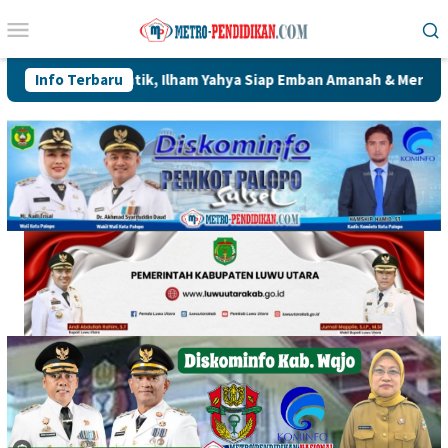
Loncat
Menu
ke
Mobile
konten
sar Dilantik, Ilham Yahya Siap Emban Amanah & Merawat Rumah 
Info Terbaru