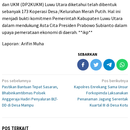
dan UKM (DP2KUKM) Luwu Utara diketahui telah dibentuk
sebanyak 173 Koperasi Desa /Kelurahan Merah Putih. Hal ini
menjadi bukti komitmen Pemerintah Kabupaten Luwu Utara
dalam mendukung Asta Cita Presiden Prabowo Subianto dalam
upaya pemerataan ekonomi di daerah. **ikp**
Laporan : Arifin Muha
SEBARKAN
Navigasi
Pos sebelumnya
Pos berikutnya
Pastikan Bantuan Tepat Sasaran,
Kapolres Enrekang Sama Unsur
pos
Bhabinkamtibmas Polsek
Forkopimda Laksanakan
Anggeraja Hadiri Penyaluran BLT-
Penanaman Jagung Serentak
DD di Desa Mampu
Kuartal III di Desa Kotu
POS TERKAIT