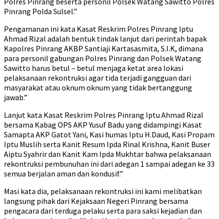
Polres Pinrang beserta personil Polsek Watang Sawitto Polres
Pinrang Polda Sulsel.”
Pengamanan ini kata Kasat Reskrim Polres Pinrang Iptu
Ahmad Rizal adalah bentuk tindak lanjut dari perintah bapak
Kapolres Pinrang AKBP Santiaji Kartasasmita, S.I.K, dimana
para personil gabungan Polres Pinrang dan Polsek Watang
Sawitto harus betul – betul menjaga ketat area lokasi
pelaksanaan rekontruksi agar tida terjadi gangguan dari
masyarakat atau oknum oknum yang tidak bertanggung
jawab.”
Lanjut kata Kasat Reskrim Polres Pinrang Iptu Ahmad Rizal
bersama Kabag OPS AKP Yusuf Badu yang didampingi Kasat
Samapta AKP Gatot Yani, Kasi humas Iptu H.Daud, Kasi Propam
Iptu Muslih serta Kanit Resum Ipda Rinal Krishna, Kanit Buser
Aiptu Syahrir dan Kanit Kam Ipda Mukhtar bahwa pelaksanaan
rekontruksi pembunuhan ini dari adegan 1 sampai adegan ke 33
semua berjalan aman dan kondusif.”
Masi kata dia, pelaksanaan rekontruksi ini kami melibatkan
langsung pihak dari Kejaksaan Negeri Pinrang bersama
pengacara dari terduga pelaku serta para saksi kejadian dan