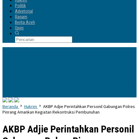
Hukrim
Politik
Advetorial
Ragam
Berita Aceh
Opini
Info Terbaru
Perkuat Sinergi, Pimpinan dan Anggota DPRD Wajo Sambut Hangat
Kunjungan Silaturahmi Kapolres Baru
Mokole Baebunta Kirim Ucapan
Spesial Buat Kadis Kominfo-SP Lutra Sukses Promosi Program Doktor
Perkuat Organisasi PGRI, Pengurus Ranting Se-Kecamatan Sandubaya
Mataram Resmi Dilantik
335 Lods Milik Pedagang Pasar PND Terancam
Disegel, Perumda Pasar Makassar Dinilai Paksakan Kehendak
Mahasiswa
KKN-T Unhas Gelombang 116 Tutup Program dengan Gala Aksara di
Kelurahan Jaya
Beranda
Hukrim
AKBP Adjie Perintahkan Personil Gabungan Polres
Pinrang Amankan Kegiatan Rekontruksi Pembunuhan
AKBP Adjie Perintahkan Personil