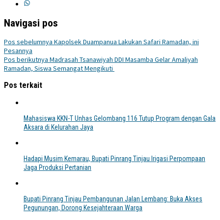
Navigasi pos
Pos sebelumnya
Kapolsek Duampanua Lakukan Safari Ramadan, ini
Pesannya
Pos berikutnya
Madrasah Tsanawiyah DDI Masamba Gelar Amaliyah
Ramadan, Siswa Semangat Mengikuti
Pos terkait
Mahasiswa KKN-T Unhas Gelombang 116 Tutup Program dengan Gala
Aksara di Kelurahan Jaya
Hadapi Musim Kemarau, Bupati Pinrang Tinjau Irigasi Perpompaan
Jaga Produksi Pertanian
Bupati Pinrang Tinjau Pembangunan Jalan Lembang: Buka Akses
Pegunungan, Dorong Kesejahteraan Warga