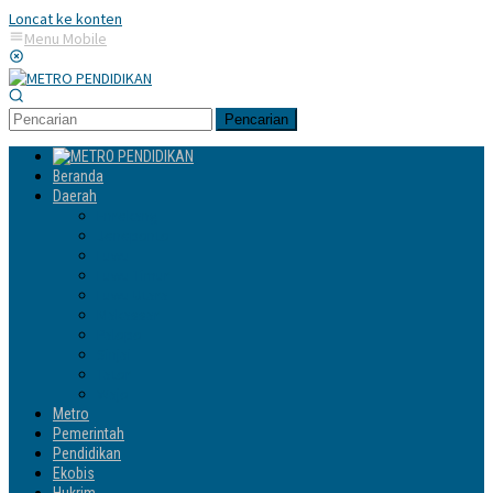
Loncat ke konten
Menu Mobile
Pencarian
Beranda
Daerah
Enrekang
Jeneponto
Luwu
Luwu Timur
Luwu Utara
Makassar
Palopo
Sinjai
Tator
Wajo
Metro
Pemerintah
Pendidikan
Ekobis