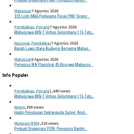
Perkuat Organisasi PGRI, Pengurus Rantin…
Makassar
7 Agustus 2026
335 Lods Milik Pedagang Pasar PND Teranc…
Pendidikan
,
Pinrang
7 Agustus 2026
Mahasiswa KKN-T Unhas Gelombang 116 Tutu…
Nasional
,
Pendidikan
7 Agustus 2026
Bupati Luwu Utara Audiensi Bersama Mahas…
Makassar
6 Agustus 2026
Pengurus IKA Planologi 45 Bosowa Makassa…
Info Populer
Pendidikan
,
Pinrang
1,440 views
Mahasiswa KKN-T Unhas Gelombang 116 Tutu…
Wajo
1,394 views
Hadiri Penutupan Dekranasda Sulsel, Andi…
Mataram NTB
1,326 views
Perkuat Organisasi PGRI, Pengurus Rantin…