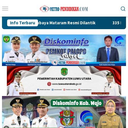
Loncat
Menu
ke
Mobile
konten
andubaya Mataram Resmi Dilantik
Info Terbaru
335 Lods Milik Pedagan