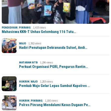
PENDIDIKAN
,
PINRANG
1,433 views
Mahasiswa KKN-T Unhas Gelombang 116 Tutu…
WAJO
1,392 views
Hadiri Penutupan Dekranasda Sulsel, Andi…
MATARAM NTB
1,296 views
Perkuat Organisasi PGRI, Pengurus Rantin…
HUKRIM
,
WAJO
1,203 views
Pemkab Wajo Gelar Lepas Sambut Kapolres …
HUKRIM
,
PINRANG
1,180 views
Polres Pinrang Mendalami Kasus Dugaan Pe…