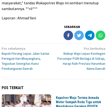
masyarakat,” tandas Wakapolres Wajo ini sembari menutup
sambutannya. **ril***
Laporan : Ahmad Yani
SEBARKAN
Navigasi
Pos sebelumnya
Pos berikutnya
Bupati Pinrang Lepas Jalan Santai
Wabup Wajo Lepas Kontingen
pos
Peringati Hari Bhayangkara,
Porsenijar PGRI Berlaga di Sidrap,
Tegaskan Sinergitas Kunci
Harap Raih Prestasi Harumkan
Pembangunan Daerah
Nama Daerah
POS TERKAIT
Kapolres Wajo Terima Armada
Motor Sampah Roda Tiga untuk
Mendukung Gerakan PISOTA’