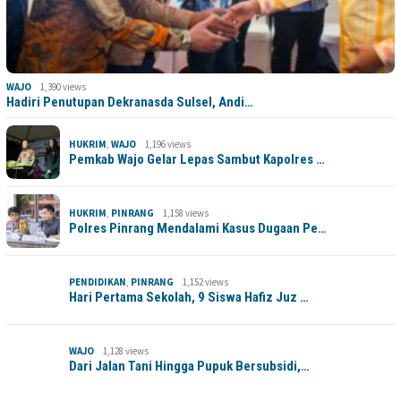
WAJO
1,390 views
Hadiri Penutupan Dekranasda Sulsel, Andi…
HUKRIM
,
WAJO
1,196 views
Pemkab Wajo Gelar Lepas Sambut Kapolres …
HUKRIM
,
PINRANG
1,158 views
Polres Pinrang Mendalami Kasus Dugaan Pe…
PENDIDIKAN
,
PINRANG
1,152 views
Hari Pertama Sekolah, 9 Siswa Hafiz Juz …
WAJO
1,128 views
Dari Jalan Tani Hingga Pupuk Bersubsidi,…