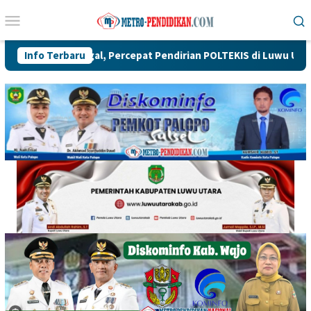
Loncat
Menu
ke
Mobile
konten
 Tegal, Percepat Pendirian POLTEKIS di Luwu Utara
Info Terbaru
Di