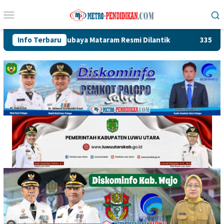
Loncat
Menu
ke
Mobile
konten
Sandubaya Mataram Resmi Dilantik
Info Terbaru
335 Lods Milik Pedaga