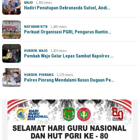
WAJO
1,392 views
Hadiri Penutupan Dekranasda Sulsel, Andi…
MATARAM NTB
1,288 views
Perkuat Organisasi PGRI, Pengurus Rantin…
HUKRIM
,
WAJO
1,203 views
Pemkab Wajo Gelar Lepas Sambut Kapolres …
HUKRIM
,
PINRANG
1,179 views
Polres Pinrang Mendalami Kasus Dugaan Pe…