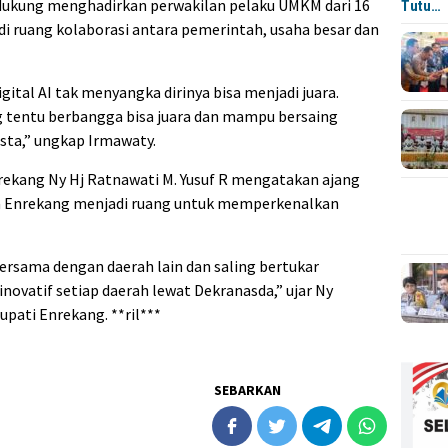
dukung menghadirkan perwakilan pelaku UMKM dari 16
Tutu…
i ruang kolaborasi antara pemerintah, usaha besar dan
ital AI tak menyangka dirinya bisa menjadi juara.
 tentu berbangga bisa juara dan mampu bersaing
sta,” ungkap Irmawaty.
rekang Ny Hj Ratnawati M. Yusuf R mengatakan ajang
da Enrekang menjadi ruang untuk memperkenalkan
ersama dengan daerah lain dan saling bertukar
novatif setiap daerah lewat Dekranasda,” ujar Ny
Bupati Enrekang. **ril***
SEBARKAN