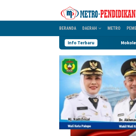
Loncat
ke
konten
BERANDA
DAERAH
METRO
PEM
Mokole Baebunta Kirim Ucapan S
Info Terbaru