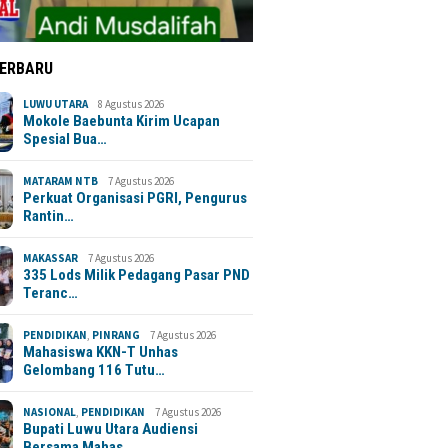
TERBARU
LUWU UTARA
8 Agustus 2026
Mokole Baebunta Kirim Ucapan
Spesial Bua…
MATARAM NTB
7 Agustus 2026
Perkuat Organisasi PGRI, Pengurus
Rantin…
MAKASSAR
7 Agustus 2026
335 Lods Milik Pedagang Pasar PND
Teranc…
PENDIDIKAN
,
PINRANG
7 Agustus 2026
Mahasiswa KKN-T Unhas
Gelombang 116 Tutu…
NASIONAL
,
PENDIDIKAN
7 Agustus 2026
Bupati Luwu Utara Audiensi
Bersama Mahas…