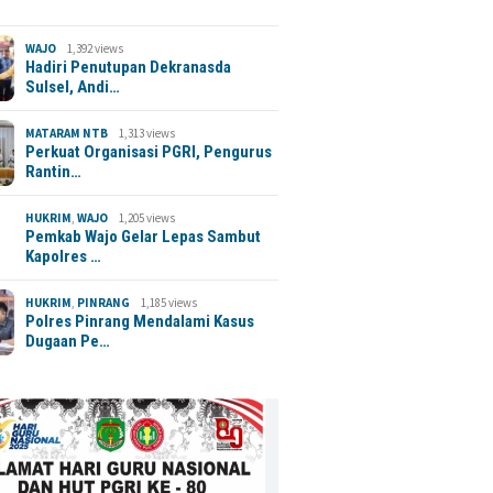
WAJO
1,392 views
Hadiri Penutupan Dekranasda
Sulsel, Andi…
MATARAM NTB
1,313 views
Perkuat Organisasi PGRI, Pengurus
Rantin…
HUKRIM
,
WAJO
1,205 views
Pemkab Wajo Gelar Lepas Sambut
Kapolres …
HUKRIM
,
PINRANG
1,185 views
Polres Pinrang Mendalami Kasus
Dugaan Pe…