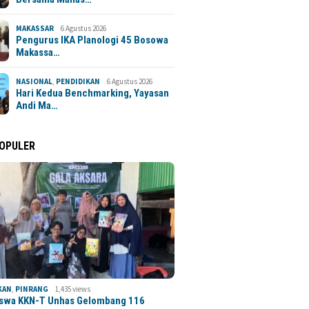
MAKASSAR
6 Agustus 2026
Pengurus IKA Planologi 45 Bosowa
Makassa…
NASIONAL
,
PENDIDIKAN
6 Agustus 2026
Hari Kedua Benchmarking, Yayasan
Andi Ma…
POPULER
KAN
,
PINRANG
1,435 views
swa KKN-T Unhas Gelombang 116