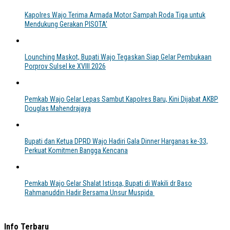
Kapolres Wajo Terima Armada Motor Sampah Roda Tiga untuk
Mendukung Gerakan PISOTA’
Lounching Maskot, Bupati Wajo Tegaskan Siap Gelar Pembukaan
Porprov Sulsel ke XVIII 2026
Pemkab Wajo Gelar Lepas Sambut Kapolres Baru, Kini Dijabat AKBP
Douglas Mahendrajaya
Bupati dan Ketua DPRD Wajo Hadiri Gala Dinner Harganas ke-33,
Perkuat Komitmen Bangga Kencana
Pemkab Wajo Gelar Shalat Istisqa, Bupati di Wakili dr Baso
Rahmanuddin Hadir Bersama Unsur Muspida
Info Terbaru