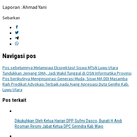
Laporan : Ahmad Yani
Sebarkan
Navigasi pos
Pos sebelumnya
Melampaui Ekspektasi! Siswa MTsN Luwu Utara
Tundukkan Jenjang SMA, Jadi Wakil Tunggal di OSN Informatika Provinsi
Pos berikutnya
Menginspirasi Generasi Muda, Siswi MA DDI Masamba
Raih Predikat Advokasi Terbaik pada Ajang Apresiasi Duta GenRe Kab.
Luwu Utara
Pos terkait
Dikukuhkan Oleh Ketua Harian DPP Sufmi Dasco, Bupati H Andi
Rosman Resmi Jabat Ketua DPC Gerindra Kab Wajo