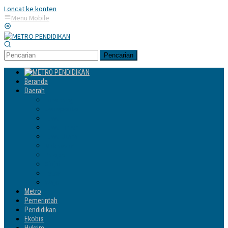
Loncat ke konten
Menu Mobile
Pencarian
Beranda
Daerah
Enrekang
Jeneponto
Luwu
Luwu Timur
Luwu Utara
Makassar
Palopo
Sinjai
Tator
Wajo
Metro
Pemerintah
Pendidikan
Ekobis