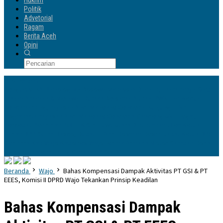
Hukrim
Politik
Advetorial
Ragam
Berita Aceh
Opini
Info Terbaru
Pengurus IKA Planologi 45 Bosowa Makassar Dilantik, Ilham Yahya Siap
Emban Amanah & Merawat Rumah Bersama Alumni PWK
Hari Kedua
Benchmarking, Yayasan Andi Manenne Cendekia Kunjungi ITNY
Yogyakarta
Yayasan Andi Manenne Cendekia Gandeng UNH Tegal,
Percepat Pendirian POLTEKIS di Luwu Utara
Dikukuhkan Oleh Ketua
Harian DPP Sufmi Dasco, Bupati H Andi Rosman Resmi Jabat Ketua DPC
Gerindra Kab Wajo
Kapolres Wajo Terima Armada Motor Sampah Roda
Tiga untuk Mendukung Gerakan PISOTA’
Beranda
Wajo
Bahas Kompensasi Dampak Aktivitas PT GSI & PT
EEES, Komisi II DPRD Wajo Tekankan Prinsip Keadilan
Bahas Kompensasi Dampak